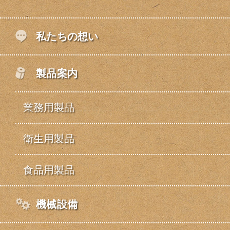
私たちの想い
製品案内
業務用製品
衛生用製品
食品用製品
機械設備