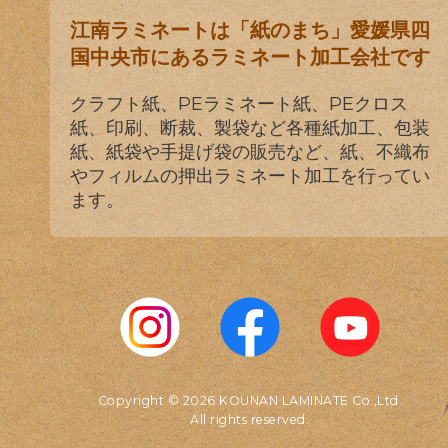
江南ラミネートは「紙のまち」愛媛県四
国中央市にあるラミネート加工会社です
クラフト紙、PEラミネート紙、PEクロス
紙、印刷、断裁、製袋など各種紙加工、包装
紙、紙袋や手提げ袋の販売など、紙、不織布
やフィルムの押出ラミネート加工を行ってい
ます。
Copyright © 2026 KOUNAN LAMINATE Co.,Ltd.
All rights reserved.