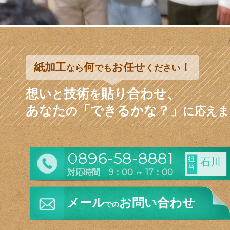
紙加工
何
お任せ
！
なら
でも
ください
想い
技術
貼り合わせ、
と
を
あなた
「できるかな？」
の
に応えま
0896-58-8881
担
石川
当
対応時間 9：00 ～ 17：00
メール
お問い合わせ
での