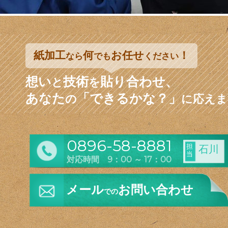
紙加工
何
お任せ
！
なら
でも
ください
想い
技術
貼り合わせ、
と
を
あなた
「できるかな？」
の
に応えま
0896-58-8881
担
石川
当
対応時間 9：00 ～ 17：00
メール
お問い合わせ
での