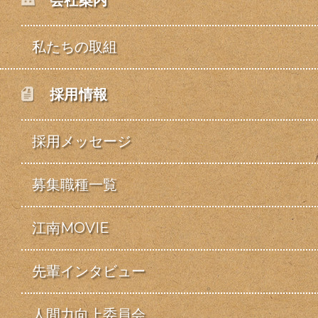
会社案内
私たちの取組
採用情報
採用メッセージ
募集職種一覧
江南MOVIE
先輩インタビュー
人間力向上委員会