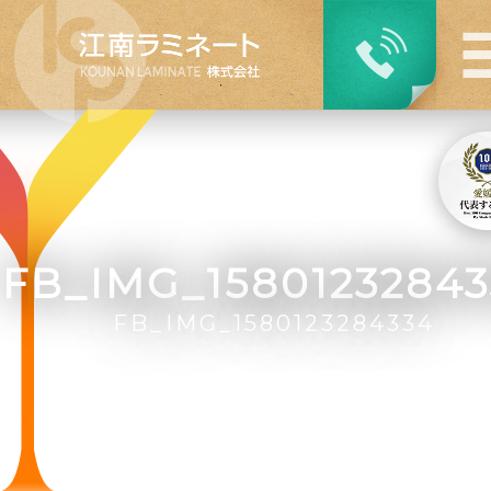
FB_IMG_1580123284