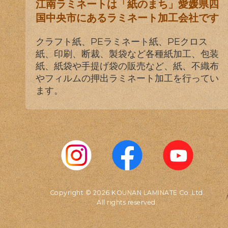
江南ラミネートは「紙のまち」愛媛県四
国中央市にあるラミネート加工会社です
クラフト紙、PEラミネート紙、PEクロス
紙、印刷、断裁、製袋など各種紙加工、包装
紙、紙袋や手提げ袋の販売など、紙、不織布
やフィルムの押出ラミネート加工を行ってい
ます。
Copyright © 2026 KOUNAN LAMINATE Co.,Ltd.
All rights reserved.