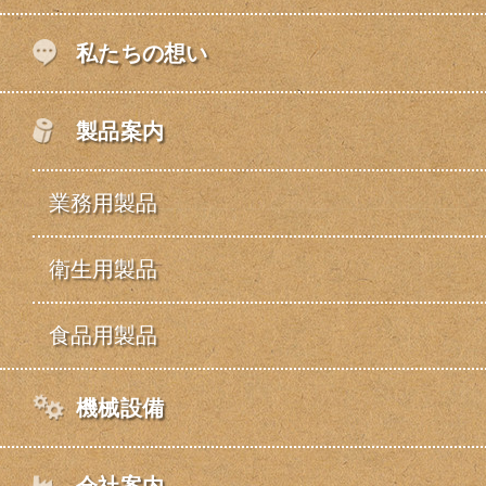
私たちの想い
製品案内
業務用製品
衛生用製品
食品用製品
機械設備