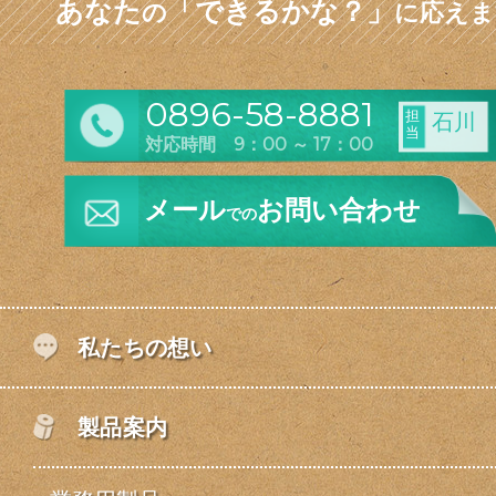
あなた
「できるかな？」
の
に応えま
0896-58-8881
担
石川
当
対応時間 9：00 ～ 17：00
メール
お問い合わせ
での
私たちの想い
製品案内