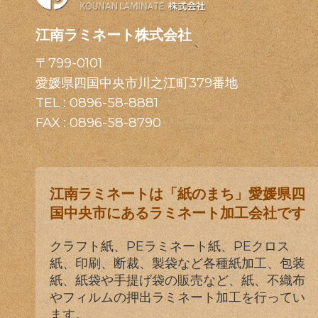
江南ラミネート株式会社
〒799-0101
愛媛県四国中央市川之江町379番地
TEL :
0896-58-8881
FAX : 0896-58-8790
江南ラミネートは「紙のまち」愛媛県四
国中央市にあるラミネート加工会社です
クラフト紙、PEラミネート紙、PEクロス
紙、印刷、断裁、製袋など各種紙加工、包装
紙、紙袋や手提げ袋の販売など、紙、不織布
やフィルムの押出ラミネート加工を行ってい
ます。