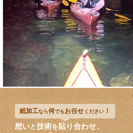
紙加工
何
お任せ
！
なら
でも
ください
想い
技術
貼り合わせ、
と
を