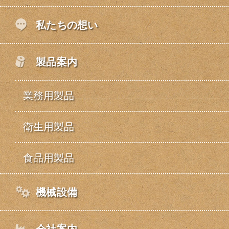
私たちの想い
製品案内
業務用製品
衛生用製品
食品用製品
機械設備