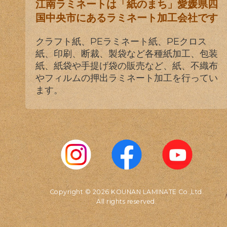
江南ラミネートは「紙のまち」愛媛県四
国中央市にあるラミネート加工会社です
クラフト紙、PEラミネート紙、PEクロス
紙、印刷、断裁、製袋など各種紙加工、包装
紙、紙袋や手提げ袋の販売など、紙、不織布
やフィルムの押出ラミネート加工を行ってい
ます。
Copyright © 2026 KOUNAN LAMINATE Co.,Ltd.
All rights reserved.