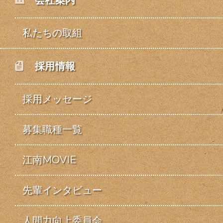
会社案内
私たちの取組
採用情報
採用メッセージ
募集職種一覧
江南MOVIE
先輩インタビュー
人間力向上委員会