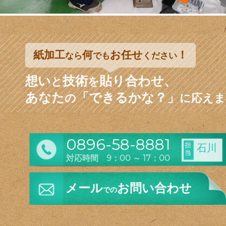
紙加工
何
お任せ
！
なら
でも
ください
想い
技術
貼り合わせ、
と
を
あなた
「できるかな？」
の
に応えま
0896-58-8881
担
石川
当
対応時間 9：00 ～ 17：00
メール
お問い合わせ
での