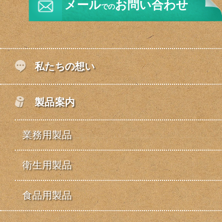
メール
お問い合わせ
での
私たちの想い
製品案内
業務用製品
衛生用製品
食品用製品