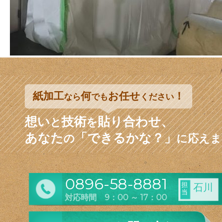
紙加工
何
お任せ
！
なら
でも
ください
想い
技術
貼り合わせ、
と
を
あなた
「できるかな？」
の
に応えま
0896-58-8881
担
石川
当
対応時間 9：00 ～ 17：00