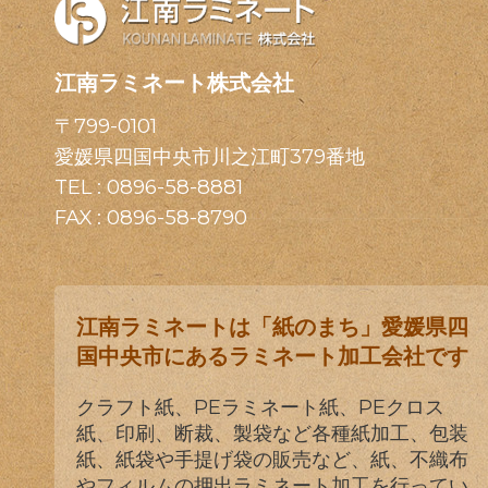
江南ラミネート株式会社
〒799-0101
愛媛県四国中央市川之江町379番地
TEL :
0896-58-8881
FAX : 0896-58-8790
江南ラミネートは「紙のまち」愛媛県四
国中央市にあるラミネート加工会社です
クラフト紙、PEラミネート紙、PEクロス
紙、印刷、断裁、製袋など各種紙加工、包装
紙、紙袋や手提げ袋の販売など、紙、不織布
やフィルムの押出ラミネート加工を行ってい