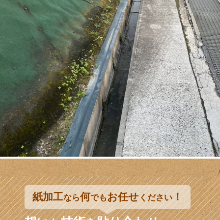
紙加工
何
お任せ
！
なら
でも
ください