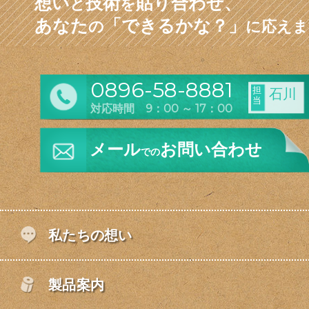
想い
技術
貼り合わせ、
と
を
あなた
「できるかな？」
の
に応えま
0896-58-8881
担
石川
当
対応時間 9：00 ～ 17：00
メール
お問い合わせ
での
私たちの想い
製品案内