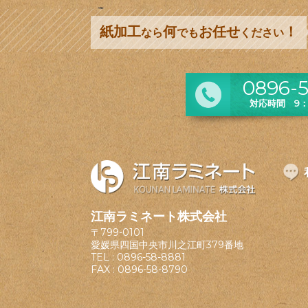
紙加工
何
お任せ
！
なら
でも
ください
0896-5
対応時間 9：0
江南ラミネート株式会社
〒799-0101
愛媛県四国中央市川之江町379番地
TEL :
0896-58-8881
FAX : 0896-58-8790