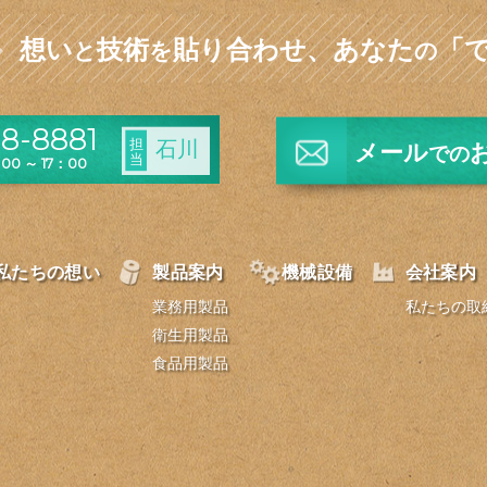
想い
技術
貼り合わせ、
あなた
「
と
を
の
8-8881
担
石川
メール
での
当
0 ～ 17：00
私たちの想い
製品案内
機械設備
会社案内
業務用製品
私たちの取
衛生用製品
食品用製品