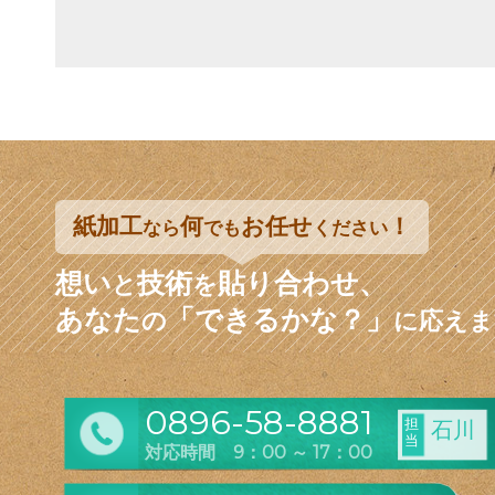
紙加工
何
お任せ
！
なら
でも
ください
想い
技術
貼り合わせ、
と
を
あなた
「できるかな？」
の
に応えま
0896-58-8881
担
石川
当
対応時間 9：00 ～ 17：00