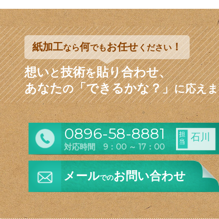
紙加工
何
お任せ
！
なら
でも
ください
想い
技術
貼り合わせ、
と
を
あなた
「できるかな？」
の
に応えま
0896-58-8881
担
石川
当
対応時間 9：00 ～ 17：00
メール
お問い合わせ
での