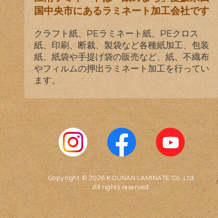
国中央市にあるラミネート加工会社です
クラフト紙、PEラミネート紙、PEクロス
紙、印刷、断裁、製袋など各種紙加工、包装
紙、紙袋や手提げ袋の販売など、紙、不織布
やフィルムの押出ラミネート加工を行ってい
ます。
Copyright © 2026 KOUNAN LAMINATE Co.,Ltd.
All rights reserved.