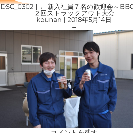
DSC_0302
|
←
新入社員７名の歓迎会～BB
２回ストラックアウト大会
kounan
|
2018年5月14日
←
コメントを残す