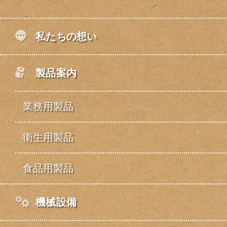
私たちの想い
製品案内
業務用製品
衛生用製品
食品用製品
機械設備