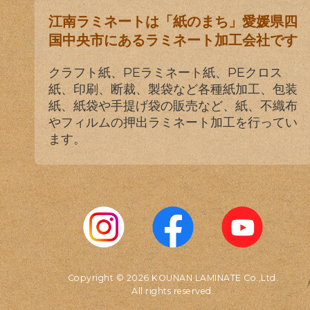
江南ラミネートは「紙のまち」愛媛県四
国中央市にあるラミネート加工会社です
クラフト紙、PEラミネート紙、PEクロス
紙、印刷、断裁、製袋など各種紙加工、包装
紙、紙袋や手提げ袋の販売など、紙、不織布
やフィルムの押出ラミネート加工を行ってい
ます。
Copyright © 2026 KOUNAN LAMINATE Co.,Ltd.
All rights reserved.