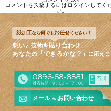
コメントを投稿するには
ログイン
してく
い。
紙加工
何
お任せ
！
なら
でも
ください
想い
技術
貼り合わせ、
と
を
あなた
「できるかな？」
の
に応えま
0896-58-8881
担
石川
当
対応時間 9：00 ～ 17：00
メール
お問い合わせ
での