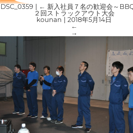
DSC_0359
|
←
新入社員７名の歓迎会～BB
２回ストラックアウト大会
kounan
|
2018年5月14日
←
→