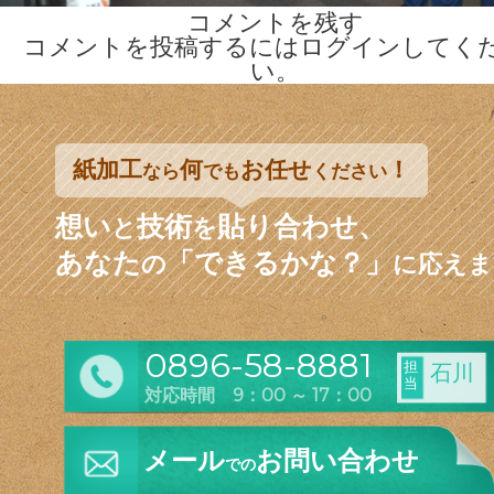
コメントを残す
コメントを投稿するには
ログイン
してく
い。
紙加工
何
お任せ
！
なら
でも
ください
想い
技術
貼り合わせ、
と
を
あなた
「できるかな？」
の
に応えま
0896-58-8881
担
石川
当
対応時間 9：00 ～ 17：00
メール
お問い合わせ
での