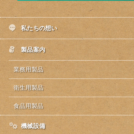
私たちの想い
製品案内
業務用製品
衛生用製品
食品用製品
機械設備