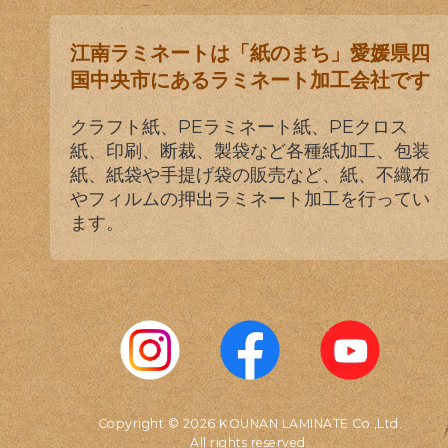
江南ラミネートは「紙のまち」愛媛県四
国中央市にあるラミネート加工会社です
クラフト紙、PEラミネート紙、PEクロス
紙、印刷、断裁、製袋など各種紙加工、包装
紙、紙袋や手提げ袋の販売など、紙、不織布
やフィルムの押出ラミネート加工を行ってい
ます。
Copyright © 2026 KOUNAN LAMINATE Co.,Ltd.
All rights reserved.