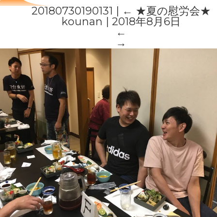
20180730190131
|
←
★夏の慰労会★
kounan
|
2018年8月6日
←
→