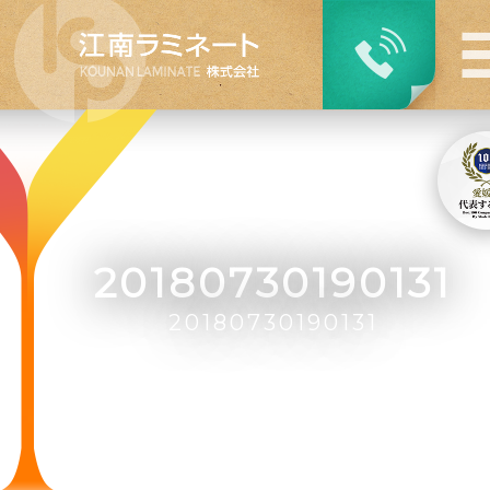
20180730190131