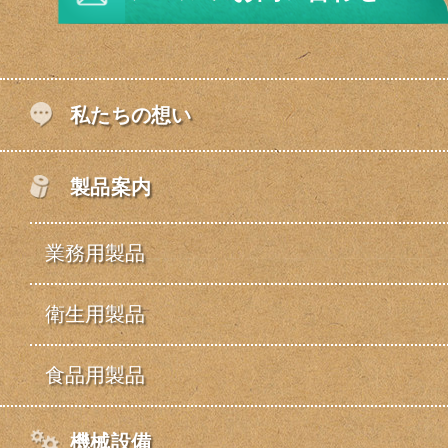
私たちの想い
製品案内
業務用製品
衛生用製品
食品用製品
機械設備