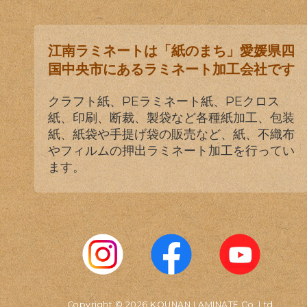
江南ラミネートは「紙のまち」愛媛県四
国中央市にあるラミネート加工会社です
クラフト紙、PEラミネート紙、PEクロス
紙、印刷、断裁、製袋など各種紙加工、包装
紙、紙袋や手提げ袋の販売など、紙、不織布
やフィルムの押出ラミネート加工を行ってい
ます。
Copyright © 2026 KOUNAN LAMINATE Co.,Ltd.