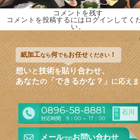
コメントを残す
コメントを投稿するには
ログイン
してく
い。
紙加工
何
お任せ
！
なら
でも
ください
想い
技術
貼り合わせ、
と
を
あなた
「できるかな？」
の
に応えま
0896-58-8881
担
石川
当
対応時間 9：00 ～ 17：00
メール
お問い合わせ
での