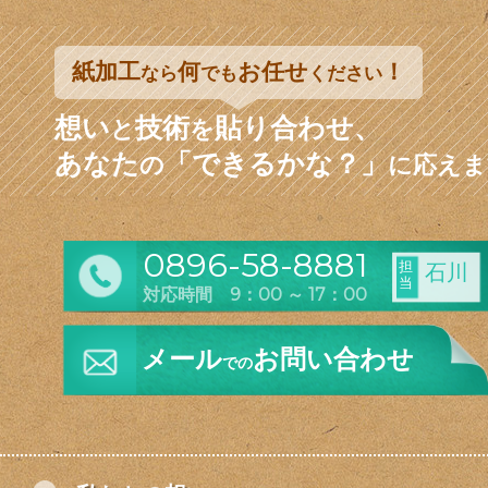
紙加工
何
お任せ
！
なら
でも
ください
想い
技術
貼り合わせ、
と
を
あなた
「できるかな？」
の
に応えま
0896-58-8881
担
石川
当
対応時間 9：00 ～ 17：00
メール
お問い合わせ
での