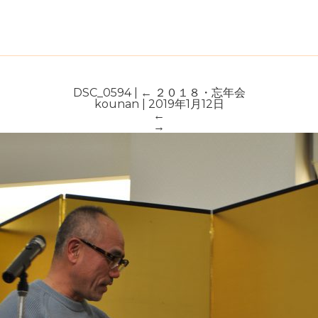
DSC_0594
|
←
２０１８・忘年会
kounan
|
2019年1月12日
←
→