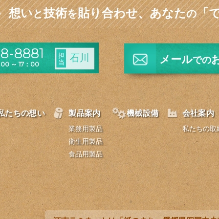
想い
技術
貼り合わせ、
あなた
「
と
を
の
8-8881
担
石川
メール
での
当
0 ～ 17：00
私たちの想い
製品案内
機械設備
会社案内
業務用製品
私たちの取
衛生用製品
食品用製品