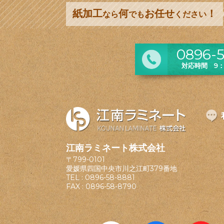
紙加工
何
お任せ
！
なら
でも
ください
0896-5
対応時間 9：0
江南ラミネート株式会社
〒799-0101
愛媛県四国中央市川之江町379番地
TEL :
0896-58-8881
FAX : 0896-58-8790