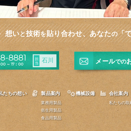
想い
技術
貼り合わせ、
あなた
「
と
を
の
8-8881
担
石川
メール
での
当
0 ～ 17：00
私たちの想い
製品案内
機械設備
会社案内
業務用製品
私たちの取
衛生用製品
食品用製品