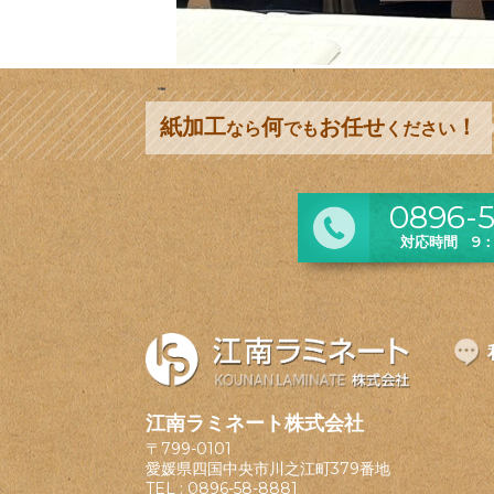
紙加工
何
お任せ
！
なら
でも
ください
0896-5
対応時間 9：0
江南ラミネート株式会社
〒799-0101
愛媛県四国中央市川之江町379番地
TEL :
0896-58-8881