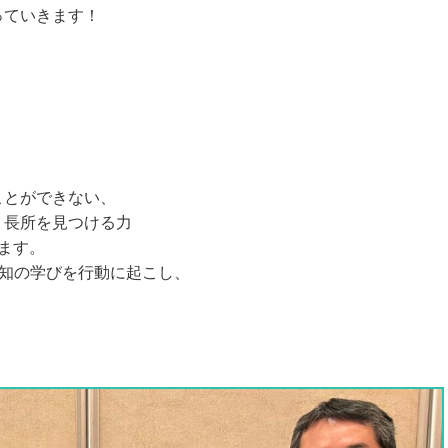
っていきます！
、
ことができない、
、長所を見つける力
ます。
致知の学びを行動に起こし、