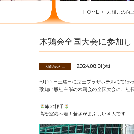
HOME
人間力の向
木鶏会全国大会に参加し
2024.08.01(木)
人間力の向上
6月22日土曜日に京王プラザホテルにて行
致知出版社主催の木鶏会の全国大会に、社
旅の様子
高松空港へ着！若さがまぶしい４人です！