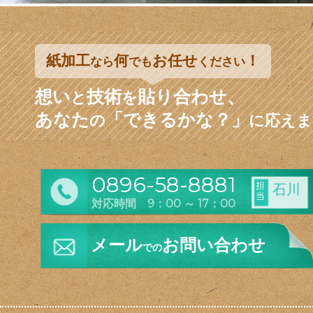
紙加工
何
お任せ
！
なら
でも
ください
想い
技術
貼り合わせ、
と
を
あなた
「できるかな？」
の
に応えま
0896-58-8881
担
石川
当
対応時間 9：00 ～ 17：00
メール
お問い合わせ
での