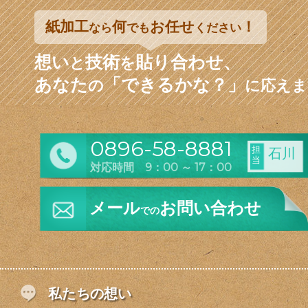
紙加工
何
お任せ
！
なら
でも
ください
想い
技術
貼り合わせ、
と
を
あなた
「できるかな？」
の
に応えま
0896-58-8881
担
石川
当
対応時間 9：00 ～ 17：00
メール
お問い合わせ
での
私たちの想い