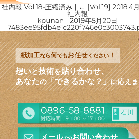
社内報 Vol.18-圧縮済み
|
←
[Vol.19] 2018
社内報
kounan
|
2019年5月20日
7483ee95fdb4e1c220f746e0c3003743.
紙加工
何
お任せ
！
なら
でも
ください
想い
技術
貼り合わせ、
と
を
あなた
「できるかな？」
の
に応えま
0896-58-8881
担
石川
当
対応時間 9：00 ～ 17：00
メール
お問い合わせ
での