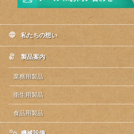
私たちの想い
製品案内
業務用製品
衛生用製品
食品用製品
機械設備