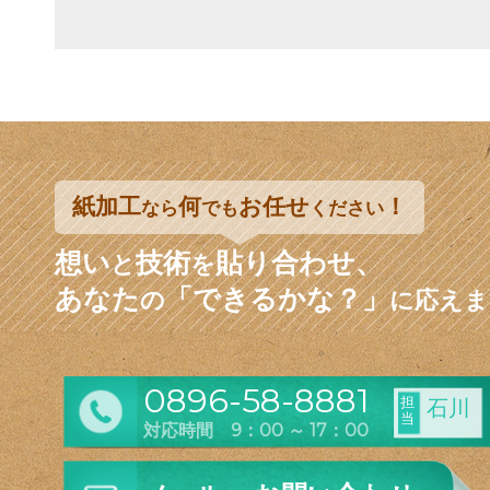
紙加工
何
お任せ
！
なら
でも
ください
想い
技術
貼り合わせ、
と
を
あなた
「できるかな？」
の
に応えま
0896-58-8881
担
石川
当
対応時間 9：00 ～ 17：00