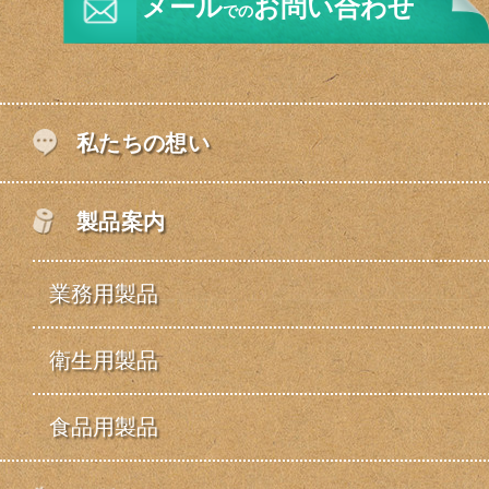
メール
お問い合わせ
での
私たちの想い
製品案内
業務用製品
衛生用製品
食品用製品