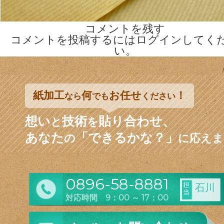
コメントを残す
コメントを投稿するには
ログイン
してく
い。
紙加工
何
お任せ
！
なら
でも
ください
想い
技術
貼り合わせ、
と
を
あなた
「できるかな？」
の
に応えま
0896-58-8881
担
石川
当
対応時間 9：00 ～ 17：00