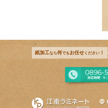
紙加工
何
お任せ
！
なら
でも
ください
0896-5
対応時間 9：0