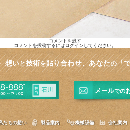
コメントを残す
コメントを投稿するには
ログイン
してください。
想い
技術
貼り合わせ、
あなた
「
と
を
の
8-8881
担
石川
メール
での
当
0 ～ 17：00
私たちの想い
製品案内
機械設備
会社案内