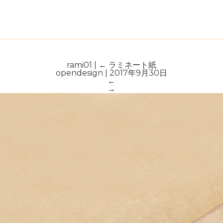
rami01
|
←
ラミネート紙
opendesign
|
2017年9月30日
←
→