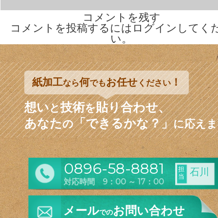
コメントを残す
コメントを投稿するには
ログイン
してく
い。
紙加工
何
お任せ
！
なら
でも
ください
想い
技術
貼り合わせ、
と
を
あなた
「できるかな？」
の
に応えま
0896-58-8881
担
石川
当
対応時間 9：00 ～ 17：00
メール
お問い合わせ
での