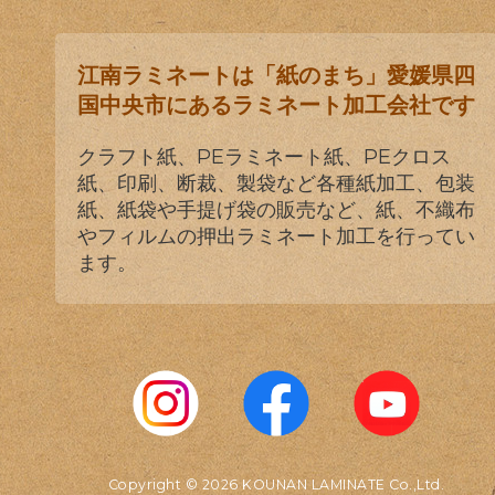
江南ラミネートは「紙のまち」愛媛県四
国中央市にあるラミネート加工会社です
クラフト紙、PEラミネート紙、PEクロス
紙、印刷、断裁、製袋など各種紙加工、包装
紙、紙袋や手提げ袋の販売など、紙、不織布
やフィルムの押出ラミネート加工を行ってい
ます。
Copyright © 2026 KOUNAN LAMINATE Co.,Ltd.