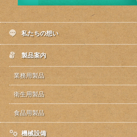
私たちの想い
製品案内
業務用製品
衛生用製品
食品用製品
機械設備