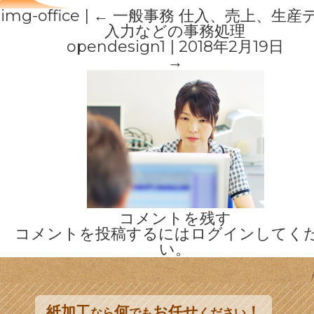
img-office
|
←
一般事務 仕入、売上、生産
入力などの事務処理
opendesign1
|
2018年2月19日
→
コメントを残す
コメントを投稿するには
ログイン
してく
い。
紙加工
何
お任せ
！
なら
でも
ください