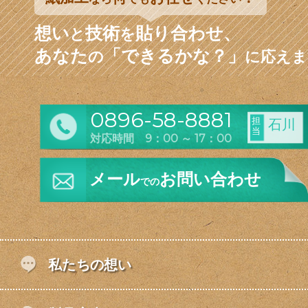
想い
技術
貼り合わせ、
と
を
あなた
「できるかな？」
の
に応えま
0896-58-8881
担
石川
当
対応時間 9：00 ～ 17：00
メール
お問い合わせ
での
私たちの想い