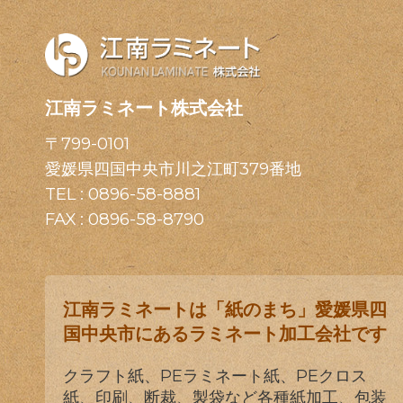
江南ラミネート株式会社
〒799-0101
愛媛県四国中央市川之江町379番地
TEL :
0896-58-8881
FAX : 0896-58-8790
江南ラミネートは「紙のまち」愛媛県四
国中央市にあるラミネート加工会社です
クラフト紙、PEラミネート紙、PEクロス
紙、印刷、断裁、製袋など各種紙加工、包装