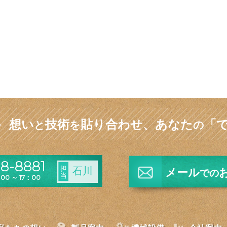
想い
技術
貼り合わせ、
あなた
「
と
を
の
8-8881
担
石川
メール
での
当
0 ～ 17：00