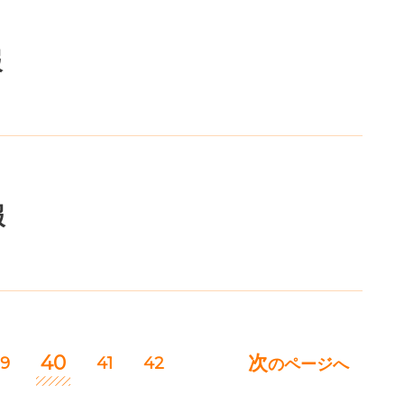
報
報
40
次
9
41
42
のページへ