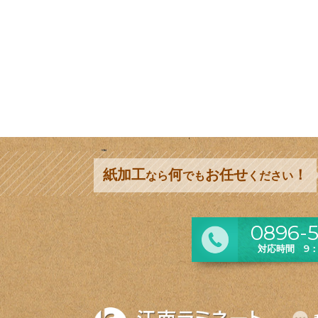
紙加工
何
お任せ
！
なら
でも
ください
0896-5
対応時間 9：0