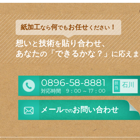
紙加工
何
お任せ
！
なら
でも
ください
想い
技術
貼り合わせ、
と
を
あなた
「できるかな？」
の
に応えま
0896-58-8881
担
石川
当
対応時間 9：00 ～ 17：00
メール
お問い合わせ
での