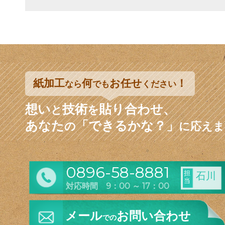
紙加工
何
お任せ
！
なら
でも
ください
想い
技術
貼り合わせ、
と
を
あなた
「できるかな？」
の
に応えま
0896-58-8881
担
石川
当
対応時間 9：00 ～ 17：00
メール
お問い合わせ
での