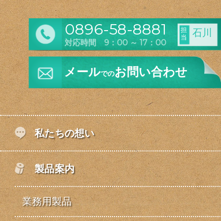
0896-58-8881
担
石川
当
対応時間 9：00 ～ 17：00
メール
お問い合わせ
での
私たちの想い
製品案内
業務用製品