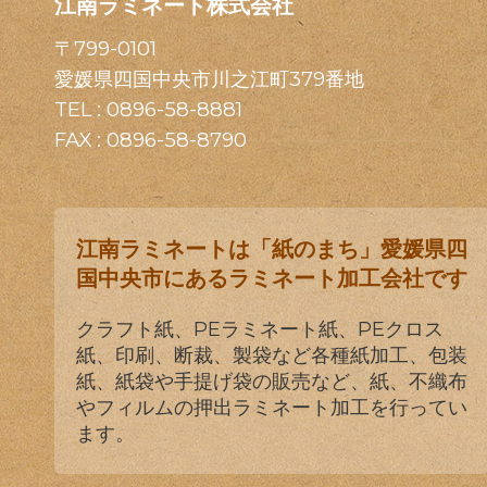
江南ラミネート株式会社
〒799-0101
愛媛県四国中央市川之江町379番地
TEL :
0896-58-8881
FAX : 0896-58-8790
江南ラミネートは「紙のまち」愛媛県四
国中央市にあるラミネート加工会社です
クラフト紙、PEラミネート紙、PEクロス
紙、印刷、断裁、製袋など各種紙加工、包装
紙、紙袋や手提げ袋の販売など、紙、不織布
やフィルムの押出ラミネート加工を行ってい
ます。