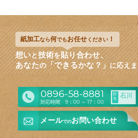
紙加工
何
お任せ
！
なら
でも
ください
想い
技術
貼り合わせ、
と
を
あなた
「できるかな？」
の
に応えま
0896-58-8881
担
石川
当
対応時間 9：00 ～ 17：00
メール
お問い合わせ
での