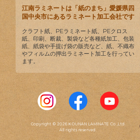
江南ラミネートは「紙のまち」愛媛県四
国中央市にあるラミネート加工会社です
クラフト紙、PEラミネート紙、PEクロス
紙、印刷、断裁、製袋など各種紙加工、包装
紙、紙袋や手提げ袋の販売など、紙、不織布
やフィルムの押出ラミネート加工を行ってい
ます。
Copyright © 2026 KOUNAN LAMINATE Co.,Ltd.
All rights reserved.