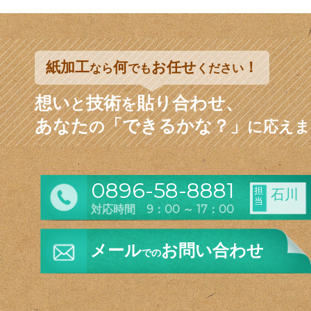
紙加工
何
お任せ
！
なら
でも
ください
想い
技術
貼り合わせ、
と
を
あなた
「できるかな？」
の
に応えま
0896-58-8881
担
石川
当
対応時間 9：00 ～ 17：00
メール
お問い合わせ
での