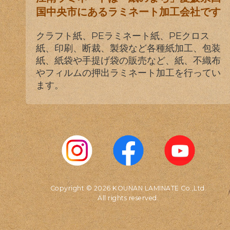
国中央市にあるラミネート加工会社です
クラフト紙、PEラミネート紙、PEクロス
紙、印刷、断裁、製袋など各種紙加工、包装
紙、紙袋や手提げ袋の販売など、紙、不織布
やフィルムの押出ラミネート加工を行ってい
ます。
Copyright © 2026 KOUNAN LAMINATE Co.,Ltd.
All rights reserved.