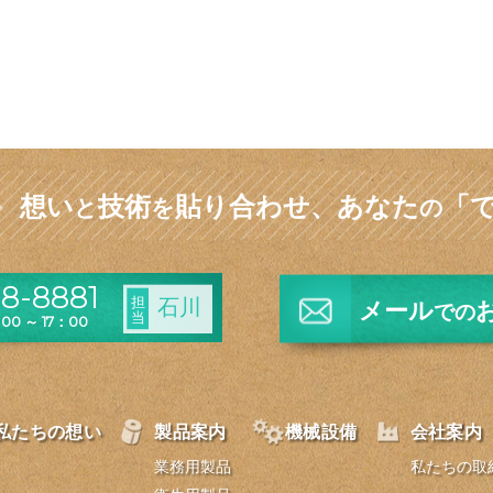
想い
技術
貼り合わせ、
あなた
「
と
を
の
8-8881
担
石川
メール
での
当
0 ～ 17：00
私たちの想い
製品案内
機械設備
会社案内
業務用製品
私たちの取