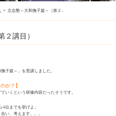
上
立志塾～大和撫子篇～（第２...
第２講目）
和撫子篇～」を受講しました。
くのか？
】
げていくという研修内容だったそうです。
ら4位までを挙げよ」
き合い、考えます。。。