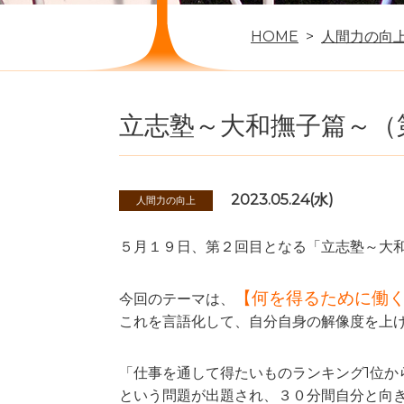
HOME
人間力の向
立志塾～大和撫子篇～（
2023.05.24(水)
人間力の向上
５月１９日、第２回目となる「立志塾～大
【
何を得るために働
今回のテーマは、
これを言語化して、自分自身の解像度を上
「仕事を通して得たいものランキング1位か
という問題が出題され、３０分間自分と向