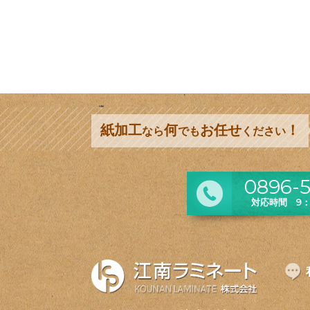
紙加工
何
お任せ
！
なら
でも
ください
0896-5
対応時間 9：0