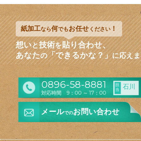
紙加工
何
お任せ
！
なら
でも
ください
想い
技術
貼り合わせ、
と
を
あなた
「できるかな？」
の
に応えま
0896-58-8881
担
石川
当
対応時間 9：00 ～ 17：00
メール
お問い合わせ
での