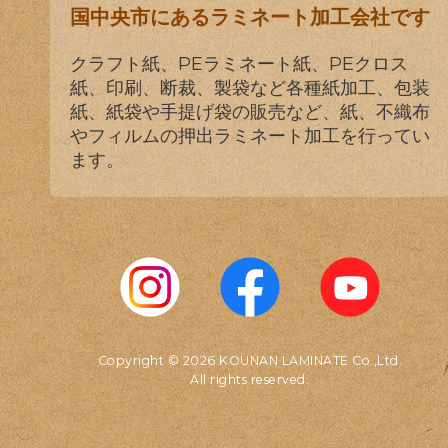
国中央市にあるラミネート加工会社です
クラフト紙、PEラミネート紙、PEクロス
紙、印刷、断裁、製袋など各種紙加工、包装
紙、紙袋や手提げ袋の販売など、紙、不織布
やフィルムの押出ラミネート加工を行ってい
ます。
Copyright © 2026 KOUNAN LAMINATE Co.,Ltd.
All rights reserved.