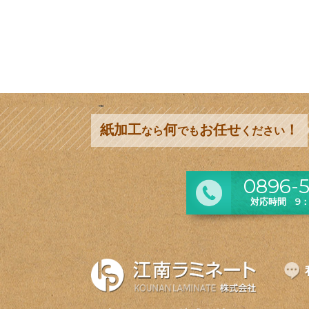
紙加工
何
お任せ
！
なら
でも
ください
0896-5
対応時間 9：0