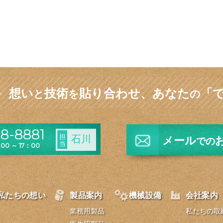
想い
技術
貼り合わせ、
あなた
「
と
を
の
8-8881
担
石川
メール
での
当
0 ～ 17：00
私たちの想い
製品案内
機械設備
会社案内
業務用製品
私たちの取