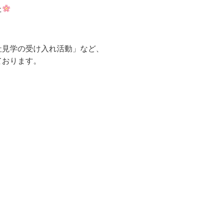
た
社見学の受け入れ活動」など、
ております。