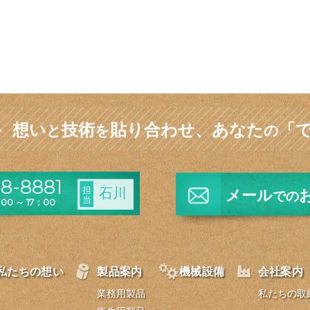
想い
技術
貼り合わせ、
あなた
「
と
を
の
8-8881
担
石川
メール
での
当
0 ～ 17：00
私たちの想い
製品案内
機械設備
会社案内
業務用製品
私たちの取