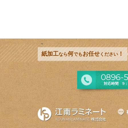
紙加工
何
お任せ
！
なら
でも
ください
0896-5
対応時間 9：0