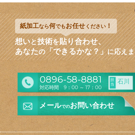
紙加工
何
お任せ
！
なら
でも
ください
想い
技術
貼り合わせ、
と
を
あなた
「できるかな？」
の
に応えま
0896-58-8881
担
石川
当
対応時間 9：00 ～ 17：00
メール
お問い合わせ
での