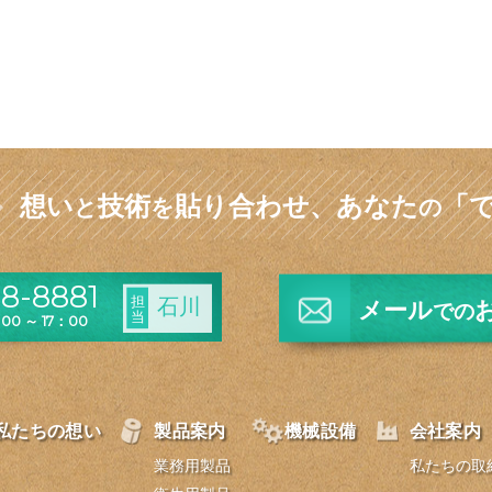
想い
技術
貼り合わせ、
あなた
「
と
を
の
8-8881
担
石川
メール
での
当
0 ～ 17：00
私たちの想い
製品案内
機械設備
会社案内
業務用製品
私たちの取