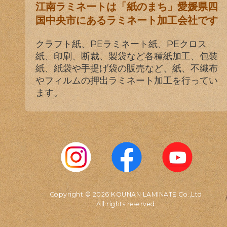
江南ラミネートは「紙のまち」愛媛県四
国中央市にあるラミネート加工会社です
クラフト紙、PEラミネート紙、PEクロス
紙、印刷、断裁、製袋など各種紙加工、包装
紙、紙袋や手提げ袋の販売など、紙、不織布
やフィルムの押出ラミネート加工を行ってい
ます。
Copyright © 2026 KOUNAN LAMINATE Co.,Ltd.
All rights reserved.