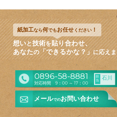
紙加工
何
お任せ
！
なら
でも
ください
想い
技術
貼り合わせ、
と
を
あなた
「できるかな？」
の
に応えま
0896-58-8881
担
石川
当
対応時間 9：00 ～ 17：00
メール
お問い合わせ
での