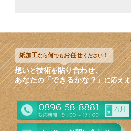
紙加工
何
お任せ
！
なら
でも
ください
想い
技術
貼り合わせ、
と
を
あなた
「できるかな？」
の
に応えま
0896-58-8881
担
石川
当
対応時間 9：00 ～ 17：00