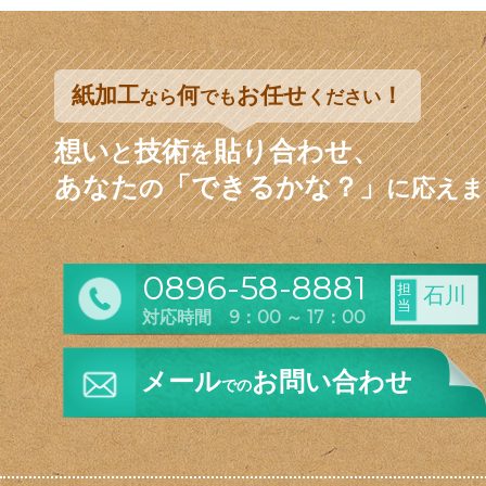
紙加工
何
お任せ
！
なら
でも
ください
想い
技術
貼り合わせ、
と
を
あなた
「できるかな？」
の
に応えま
0896-58-8881
担
石川
当
対応時間 9：00 ～ 17：00
メール
お問い合わせ
での