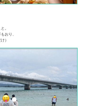
こと。
客もおり、
だけ）