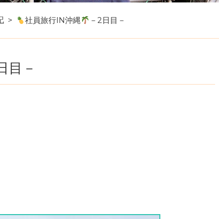
記
社員旅行IN沖縄
－2日目－
日目－