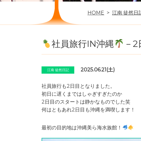
HOME
江南 徒然日
社員旅行IN沖縄
－2
2025.06.21(土)
江南 徒然日記
社員旅行も2日目となりました。
初日に遅くまではしゃぎすぎたのか
2日目のスタートは静かなものでした笑
何はともあれ2日目も沖縄を満喫します！
最初の目的地は沖縄美ら海水族館！