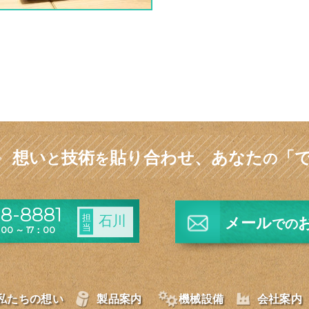
想い
技術
貼り合わせ、
あなた
「
と
を
の
8-8881
担
石川
メール
での
当
0 ～ 17：00
私たちの想い
製品案内
機械設備
会社案内