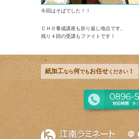
今回はそばでした！！
ＣＨＯ養成講座も折り返し地点です。
残り４回の受講もファイトです！
紙加工
何
お任せ
！
なら
でも
ください
0896-5
対応時間 9：0