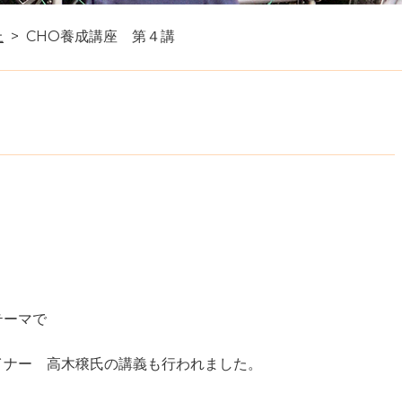
上
CHO養成講座 第４講
テーマで
イナー 高木穣氏の講義も行われました。