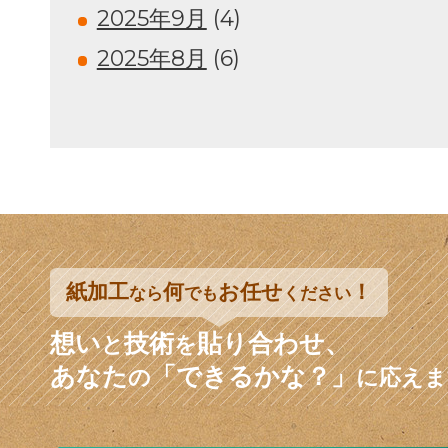
2025年9月
(4)
2025年8月
(6)
紙加工
何
お任せ
！
なら
でも
ください
想い
技術
貼り合わせ、
と
を
あなた
「できるかな？」
の
に応えま