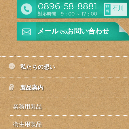
0896-58-8881
担
石川
当
対応時間 9：00 ～ 17：00
メール
お問い合わせ
での
私たちの想い
製品案内
業務用製品
衛生用製品