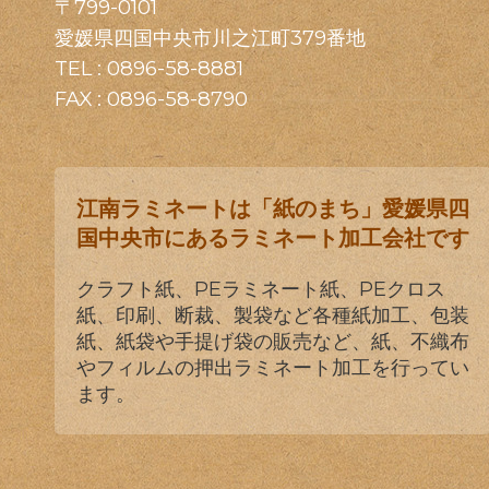
〒799-0101
愛媛県四国中央市川之江町379番地
TEL :
0896-58-8881
FAX : 0896-58-8790
江南ラミネートは「紙のまち」愛媛県四
国中央市にあるラミネート加工会社です
クラフト紙、PEラミネート紙、PEクロス
紙、印刷、断裁、製袋など各種紙加工、包装
紙、紙袋や手提げ袋の販売など、紙、不織布
やフィルムの押出ラミネート加工を行ってい
ます。