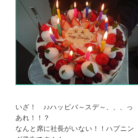
いざ！ ♪♪ハッピバ～スデ～、、、っ
あれ！！？
なんと席に社長がいない！！ハプニン