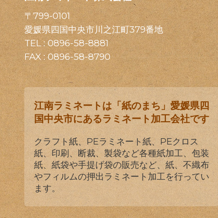
〒799-0101
愛媛県四国中央市川之江町379番地
TEL :
0896-58-8881
FAX : 0896-58-8790
江南ラミネートは「紙のまち」愛媛県四
国中央市にあるラミネート加工会社です
クラフト紙、PEラミネート紙、PEクロス
紙、印刷、断裁、製袋など各種紙加工、包装
紙、紙袋や手提げ袋の販売など、紙、不織布
やフィルムの押出ラミネート加工を行ってい
ます。