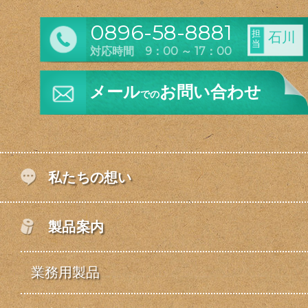
0896-58-8881
担
石川
当
対応時間 9：00 ～ 17：00
メール
お問い合わせ
での
私たちの想い
製品案内
業務用製品