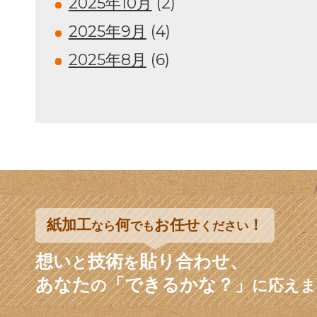
2025年10月
(2)
2025年9月
(4)
2025年8月
(6)
紙加工
何
お任せ
！
なら
でも
ください
想い
技術
貼り合わせ、
と
を
あなた
「できるかな？」
の
に応えま