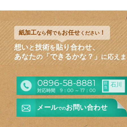
紙加工
何
お任せ
！
なら
でも
ください
想い
技術
貼り合わせ、
と
を
あなた
「できるかな？」
の
に応えま
0896-58-8881
担
石川
当
対応時間 9：00 ～ 17：00
メール
お問い合わせ
での