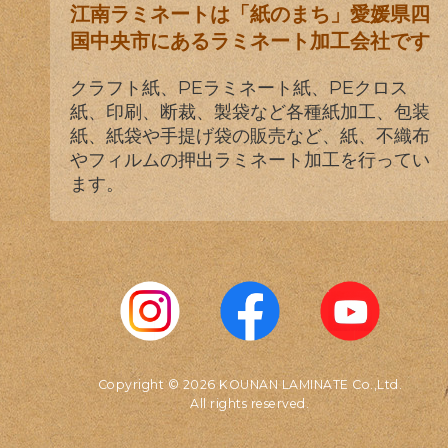
江南ラミネートは「紙のまち」愛媛県四
国中央市にあるラミネート加工会社です
クラフト紙、PEラミネート紙、PEクロス
紙、印刷、断裁、製袋など各種紙加工、包装
紙、紙袋や手提げ袋の販売など、紙、不織布
やフィルムの押出ラミネート加工を行ってい
ます。
Copyright © 2026 KOUNAN LAMINATE Co.,Ltd.
All rights reserved.