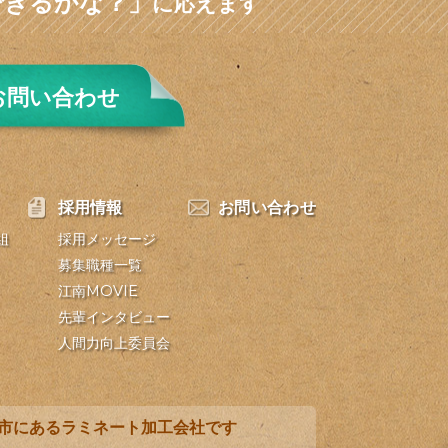
できるかな？」
に応えます
お問い合わせ
採用情報
お問い合わせ
組
採用メッセージ
募集職種一覧
江南MOVIE
先輩インタビュー
人間力向上委員会
市にあるラミネート加工会社です