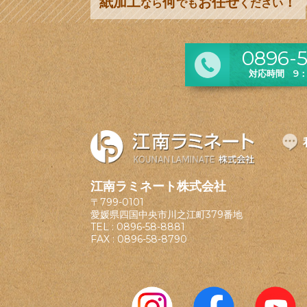
紙加工
何
お任せ
！
なら
でも
ください
0896-5
対応時間 9：0
江南ラミネート株式会社
〒799-0101
愛媛県四国中央市川之江町379番地
TEL :
0896-58-8881
FAX : 0896-58-8790