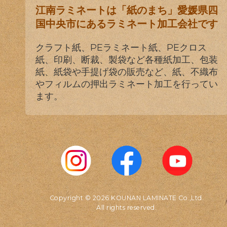
江南ラミネートは「紙のまち」愛媛県四
国中央市にあるラミネート加工会社です
クラフト紙、PEラミネート紙、PEクロス
紙、印刷、断裁、製袋など各種紙加工、包装
紙、紙袋や手提げ袋の販売など、紙、不織布
やフィルムの押出ラミネート加工を行ってい
ます。
Copyright © 2026 KOUNAN LAMINATE Co.,Ltd.
All rights reserved.