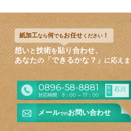
紙加工
何
お任せ
！
なら
でも
ください
想い
技術
貼り合わせ、
と
を
あなた
「できるかな？」
の
に応えま
0896-58-8881
担
石川
当
対応時間 9：00 ～ 17：00
メール
お問い合わせ
での