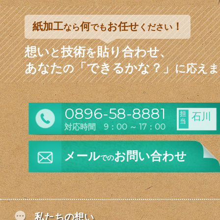
紙加工
何
お任せ
！
なら
でも
ください
想い
技術
貼り合わせ、
と
を
あなた
「できるかな？」
の
に応えま
0896-58-8881
担
石川
当
対応時間 9：00 ～ 17：00
メール
お問い合わせ
での
私たちの想い