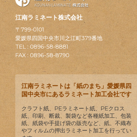
江南ラミネート株式会社
〒799-0101
愛媛県四国中央市川之江町379番地
TEL :
0896-58-8881
FAX : 0896-58-8790
江南ラミネートは「紙のまち」愛媛県四
国中央市にあるラミネート加工会社です
クラフト紙、PEラミネート紙、PEクロス
紙、印刷、断裁、製袋など各種紙加工、包装
紙、紙袋や手提げ袋の販売など、紙、不織布
やフィルムの押出ラミネート加工を行ってい