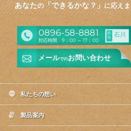
あなた
「できるかな？」
の
に応えま
0896-58-8881
担
石川
当
対応時間 9：00 ～ 17：00
メール
お問い合わせ
での
私たちの想い
製品案内