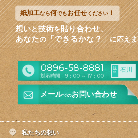
紙加工
何
お任せ
！
なら
でも
ください
想い
技術
貼り合わせ、
と
を
あなた
「できるかな？」
の
に応えま
0896-58-8881
担
石川
当
対応時間 9：00 ～ 17：00
メール
お問い合わせ
での
私たちの想い