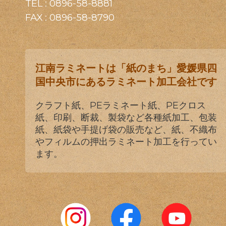
TEL :
0896-58-8881
FAX : 0896-58-8790
江南ラミネートは「紙のまち」愛媛県四
国中央市にあるラミネート加工会社です
クラフト紙、PEラミネート紙、PEクロス
紙、印刷、断裁、製袋など各種紙加工、包装
紙、紙袋や手提げ袋の販売など、紙、不織布
やフィルムの押出ラミネート加工を行ってい
ます。