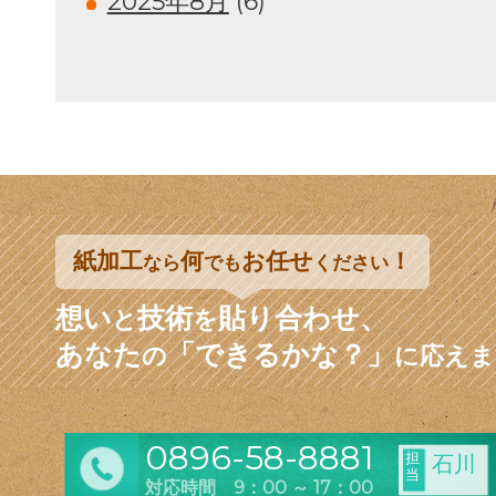
2025年8月
(6)
紙加工
何
お任せ
！
なら
でも
ください
想い
技術
貼り合わせ、
と
を
あなた
「できるかな？」
の
に応えま
0896-58-8881
担
石川
当
対応時間 9：00 ～ 17：00